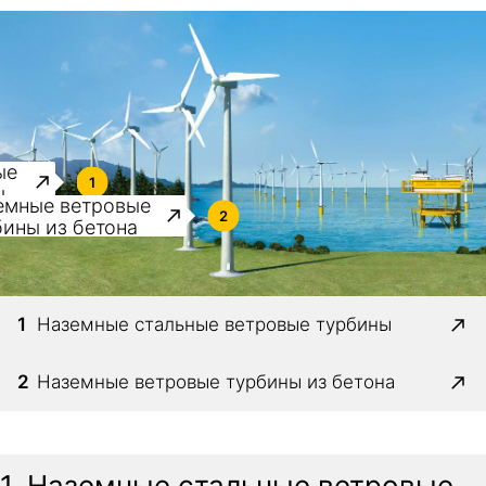
ые
1
ы
емные ветровые
2
бины из бетона
1
Наземные стальные ветровые турбины
2
Наземные ветровые турбины из бетона
1. Наземные стальные ветровые