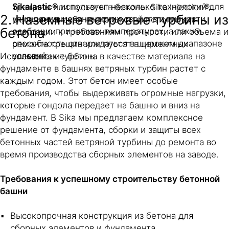
Sikalastic®
использует несколько технологий для
трещины или пустоты в бетоне. Sika Injection®
2. Наземные ветровые турбины из
улучшения механических свойств и гибкости,
включает в себя несколько технологий для
бетона
особенно при низких температурах, а также
адаптации к требованиям прочности или объема и
способность отверждаться в широком диапазоне
ремонта трещин или пустот в цементных
условий.
элементах турбины.
Использование бетона в качестве материала на
фундаменте в башнях ветряных турбин растет с
каждым годом. Этот бетон имеет особые
требования, чтобы выдерживать огромные нагрузки,
которые гондола передает на башню и вниз на
фундамент. В Sika мы предлагаем комплексное
решение от фундамента, сборки и защиты всех
бетонных частей ветряной турбины до ремонта во
время производства сборных элементов на заводе.
Требования к успешному строительству бетонной
башни
Высокопрочная конструкция из бетона для
сборных элементов и фундамента